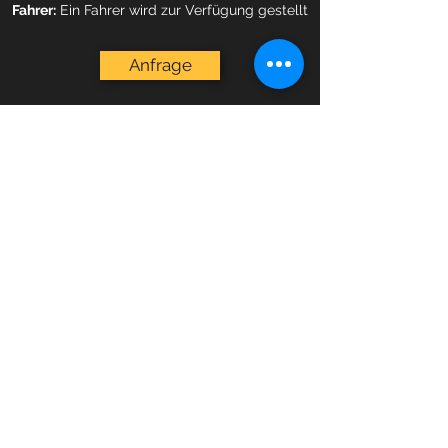
Fahrer:
Ein Fahrer wird zur Verfügung gestellt
Anfrage
GERÜSTBAU DALKMANN
Tel.:
05241 307240
Werner-von-Siemens-Straße 7, 33334
Gütersloh, Germany
©2019 by Gerüstbau Dalkmann. Proudly created with
Wix.com