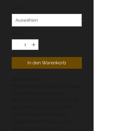
Größe
*
Anzahl
*
In den Warenkorb
Dies ist eine 
Produktbeschreibung. Füge 
hier Informationen zu 
deinem Produkt hinzu, z. B. 
Informationen zu Größen 
und Materialien sowie 
allgemeine Pflege- und 
Reinigungshinweise.