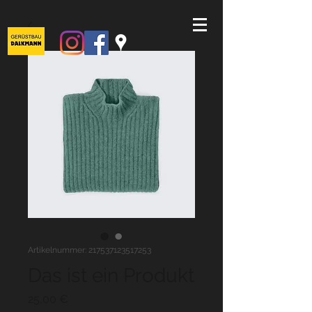
Artikelnummer: 217537123517253
Das ist ein Produkt
Preis
25,00 €