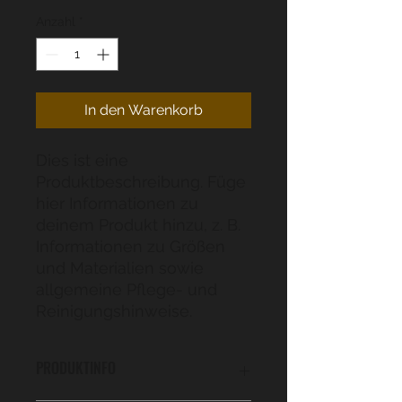
Anzahl
*
In den Warenkorb
Dies ist eine 
Produktbeschreibung. Füge 
hier Informationen zu 
deinem Produkt hinzu, z. B. 
Informationen zu Größen 
und Materialien sowie 
allgemeine Pflege- und 
Reinigungshinweise.
PRODUKTINFO