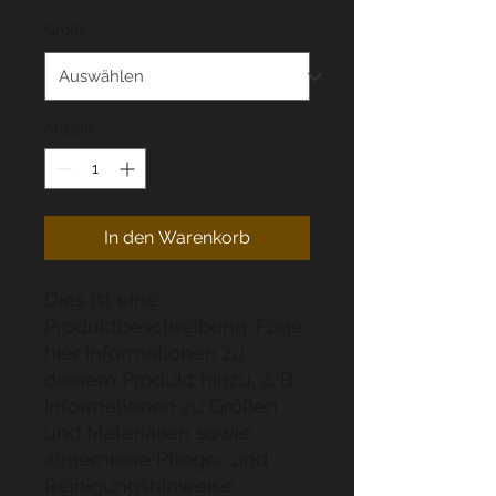
Größe
*
Anzahl
*
In den Warenkorb
Dies ist eine 
Produktbeschreibung. Füge 
hier Informationen zu 
deinem Produkt hinzu, z. B. 
Informationen zu Größen 
und Materialien sowie 
allgemeine Pflege- und 
Reinigungshinweise.